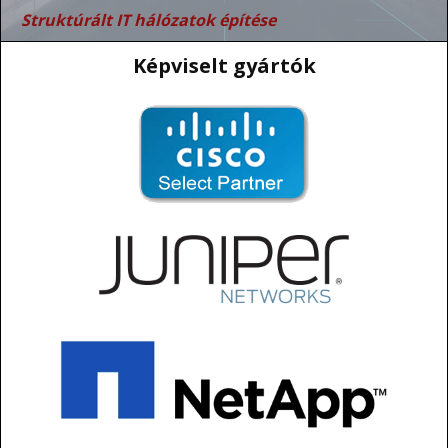
Struktúrált IT hálózatok építése
Képviselt gyártók